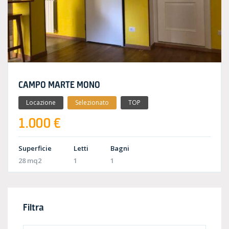
CAMPO MARTE MONO
Locazione
Selezionato
TOP
1.000 €
Superficie
Letti
Bagni
28 mq2
1
1
Filtra