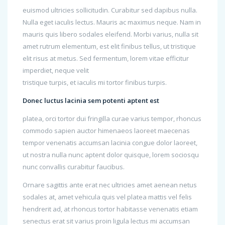
euismod ultricies sollicitudin. Curabitur sed dapibus nulla.
Nulla eget iaculis lectus. Mauris ac maximus neque. Nam in
mauris quis libero sodales eleifend. Morbi varius, nulla sit
amet rutrum elementum, est elit finibus tellus, ut tristique
elit risus at metus. Sed fermentum, lorem vitae efficitur
imperdiet, neque velit
tristique turpis, et iaculis mi tortor finibus turpis.
Donec luctus lacinia sem potenti aptent est
platea, orci tortor dui fringilla curae varius tempor, rhoncus
commodo sapien auctor himenaeos laoreet maecenas
tempor venenatis accumsan lacinia congue dolor laoreet,
ut nostra nulla nunc aptent dolor quisque, lorem sociosqu
nunc convallis curabitur faucibus.
Ornare sagittis ante erat nec ultricies amet aenean netus
sodales at, amet vehicula quis vel platea mattis vel felis
hendrerit ad, at rhoncus tortor habitasse venenatis etiam
senectus erat sit varius proin ligula lectus mi accumsan