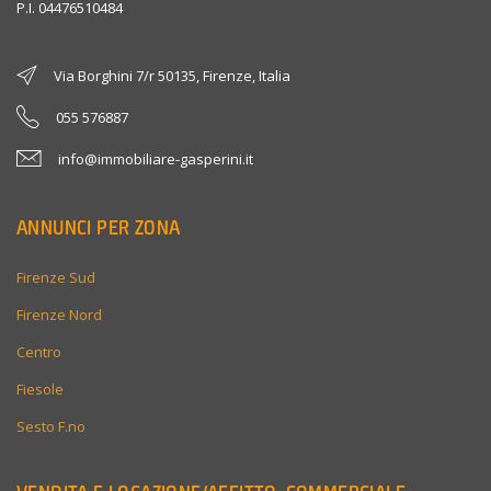
P.I. 04476510484
Via Borghini 7/r 50135, Firenze, Italia
055 576887
info@immobiliare-gasperini.it
ANNUNCI PER ZONA
Firenze Sud
Firenze Nord
Centro
Fiesole
Sesto F.no