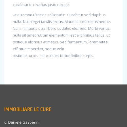
curabitur orci varius justo nec elit.
Ut euismod ultricies sollicitudin. Curabitur sed dapibus
nulla. Nulla eget iaculis lectus. Mauris ac maximus neque.
Nam in mauris quis libero sodales eleifend. Morbi varius,
nulla sit amet rutrum elementum, est elit finibus tellus, ut
tristique elit risus at metus. Sed fermentum, lorem vitae
efficitur imperdiet, neque velit
tristique turpis, et iaculis mi tortor finibus turpis.
IMMOBILIARE LE CURE
di Daniele Gasperini