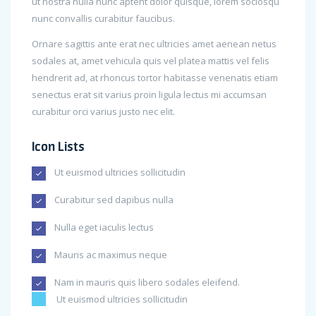
ut nostra nulla nunc aptent dolor quisque, lorem sociosqu
nunc convallis curabitur faucibus.
Ornare sagittis ante erat nec ultricies amet aenean netus
sodales at, amet vehicula quis vel platea mattis vel felis
hendrerit ad, at rhoncus tortor habitasse venenatis etiam
senectus erat sit varius proin ligula lectus mi accumsan
curabitur orci varius justo nec elit.
Icon Lists
Ut euismod ultricies sollicitudin
Curabitur sed dapibus nulla
Nulla eget iaculis lectus
Mauris ac maximus neque
Nam in mauris quis libero sodales eleifend.
Ut euismod ultricies sollicitudin