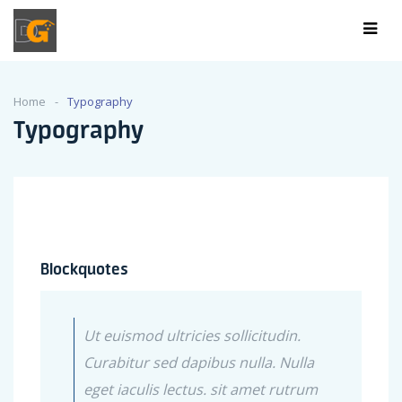
Home
Typography
Typography
Blockquotes
Ut euismod ultricies sollicitudin.
Curabitur sed dapibus nulla. Nulla
eget iaculis lectus. sit amet rutrum