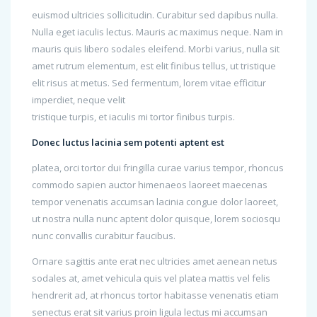
euismod ultricies sollicitudin. Curabitur sed dapibus nulla.
Nulla eget iaculis lectus. Mauris ac maximus neque. Nam in
mauris quis libero sodales eleifend. Morbi varius, nulla sit
amet rutrum elementum, est elit finibus tellus, ut tristique
elit risus at metus. Sed fermentum, lorem vitae efficitur
imperdiet, neque velit
tristique turpis, et iaculis mi tortor finibus turpis.
Donec luctus lacinia sem potenti aptent est
platea, orci tortor dui fringilla curae varius tempor, rhoncus
commodo sapien auctor himenaeos laoreet maecenas
tempor venenatis accumsan lacinia congue dolor laoreet,
ut nostra nulla nunc aptent dolor quisque, lorem sociosqu
nunc convallis curabitur faucibus.
Ornare sagittis ante erat nec ultricies amet aenean netus
sodales at, amet vehicula quis vel platea mattis vel felis
hendrerit ad, at rhoncus tortor habitasse venenatis etiam
senectus erat sit varius proin ligula lectus mi accumsan